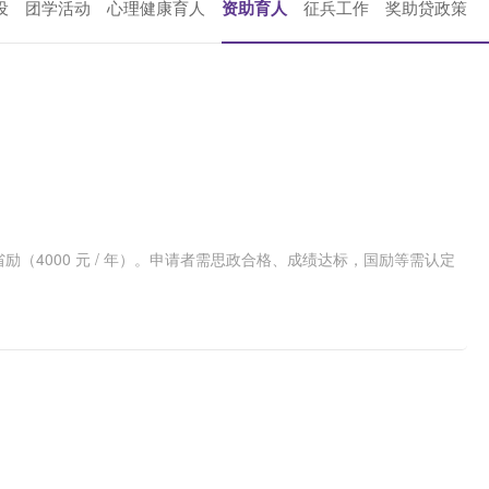
设
团学活动
心理健康育人
资助育人
征兵工作
奖助贷政策
 年）、省励（4000 元 / 年）。申请者需思政合格、成绩达标，国励等需认定