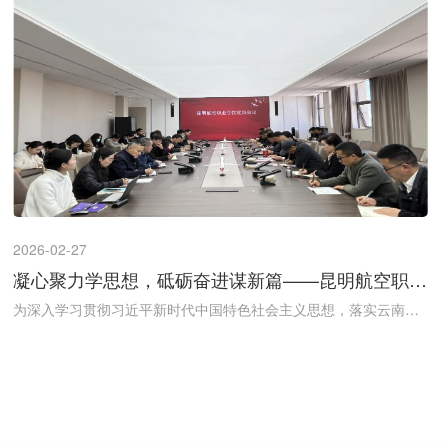
2026-02-27
凝心聚力学思想，砥砺奋进谋新篇——昆明航空职业
学院召开党员会议
为深入学习贯彻习近平新时代中国特色社会主义思想，落实云南省
委教育工委工作部署，统筹推进学校党组织建设工作，2026年2月2
7日，昆明航空职业学院召开党员会议。由学校党委临时负责人何建
波主持，校长范德华及全体党员参加会议。 会议严格落实“第一议
题”制度，全体党员集中开展理论学习。会议先后学习了习近平总书
记在省部级主要领导干部学习贯彻党的二十届四中全会精神专题研