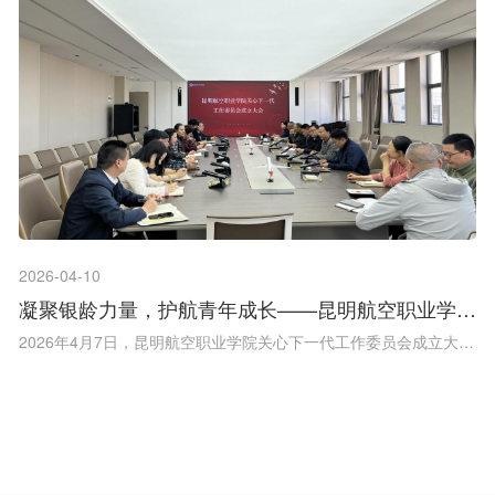
2026-04-10
凝聚银龄力量，护航青年成长——昆明航空职业学院
关工委正式成立
2026年4月7日，昆明航空职业学院关心下一代工作委员会成立大会
隆重召开，标志着学校关心下一代工作正式迈入规范化、制度化发
展新阶段。大会深入贯彻落实党的二十大、二十届历次全会精神和
习近平总书记关于关心下一代工作的重要指示批示精神，凝聚“五
老”力量搭建育人平台，为培养担当民航事业发展大任的时代新人筑
牢保障。学校领导、关工委成员，相关部门负责人及“五老”代表参